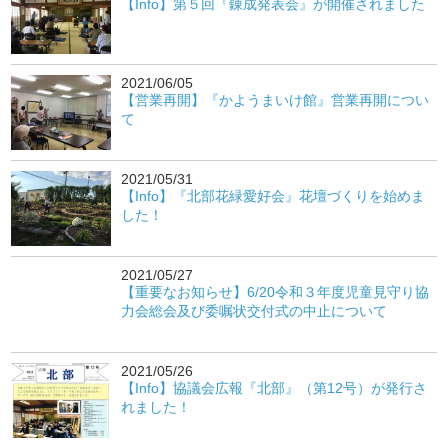
【Info】第５回『錬成発表会』が開催されました
2021/06/05
【営業再開】『かようまいけ館』営業再開につい
て
2021/05/31
【Info】『北部花緑愛好会』花壇づくりを始めま
した！
2021/05/27
【重要なお知らせ】6/20令和３年度児童見守り協
力会総会及び委嘱状交付式の中止について
2021/05/26
【Info】協議会広報『北部』（第12号）が発行さ
れました！