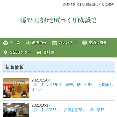
新着情報 福野北部地域づくり協議会
ホーム
新着情報
カレンダー
協議会概要
交流センター
資料室
新着情報
2021/11/04
【Info】令和3年度「米寿お祝いの集い」を開催し
ました
2021/10/17
【Info】『第66回 招魂慰霊祭』 縮小挙行