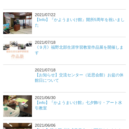
2021/07/22
【Info】『かようまいけ館』開所5周年を祝いまし
た
2021/07/18
《９月》福野北部生涯学習教室作品展を開催しま
す
2021/07/18
【お知らせ】交流センター（近思会館）お盆の休
館日について
2021/06/30
【info】『かようまいけ館』七夕飾り・アート水
引教室
2021/06/06