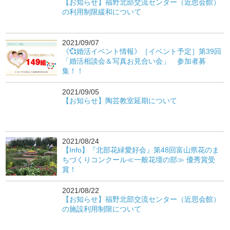
【お知らせ】福野北部交流センター（近思会館）
の利用制限緩和について
2021/09/07
《💞婚活イベント情報》［イベント予定］第39回
「婚活相談会＆写真お見合い会」 参加者募
集！！
2021/09/05
【お知らせ】陶芸教室延期について
2021/08/24
【Info】『北部花緑愛好会』第48回富山県花のま
ちづくりコンクール≪一般花壇の部≫ 優秀賞受
賞！
2021/08/22
【お知らせ】福野北部交流センター（近思会館）
の施設利用制限について