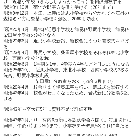
け、近思小学校（きんししょうがっこう）を創設開校する
明治9年10月 菊池六郎平方を借り受ける（20年まで）
明治9年12月 本江、上津は近思小学校から分かれて本江村の
森松名平方に肇基小学校を創設、20年まで続く
明治20年4月 尋常科近思小学校と簡易科野尻小学校、簡易科
柴田屋小学校の3校となる
明治20年6月 近思小学校新築。新校舎にうつり開校式を挙げ
る
明治23年4月 野尻小学校、柴田屋小学校をそれぞれ東北小学
校、西南小学校と改称
明治25年6月 1学期を1年、4学期を4年などと呼ぶようになる
明治25年10月 近思小学校、東北小学校、西南小学校の3校を
統合、野尻小学校創設
柴田屋に分教室をおく（28年3月まで）
明治28年4月 校舎せまく増築工事を行い、落成式を挙行する
明治42年4月 校舎がせまくなったため、岩武新に分教場を設
ける
明治43年～至大正5年…資料不足で詳細不明
明治43年1月より 村内6カ所に私設夜学会を開く。毎週隔日に
開催、午後7時より9時まで。小学校男子教員5名これに当たる