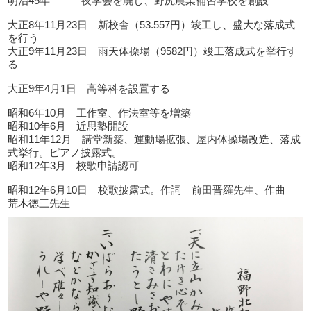
明治45年 夜学会を廃し、野尻農業補習学校を創設
大正8年11月23日 新校舎（53.557円）竣工し、盛大な落成式
を行う
大正9年11月23日 雨天体操場（9582円）竣工落成式を挙行す
る
大正9年4月1日 高等科を設置する
昭和6年10月 工作室、作法室等を増築
昭和10年6月 近思塾開設
昭和11年12月 講堂新築、運動場拡張、屋内体操場改造、落成
式挙行。ピアノ披露式。
昭和12年3月 校歌申請認可
昭和12年6月10日 校歌披露式。作詞 前田晋羅先生、作曲
荒木徳三先生