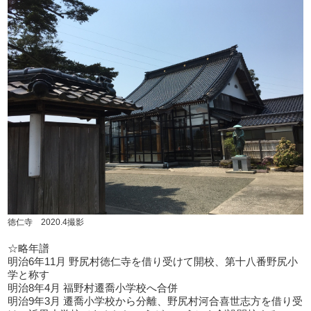
徳仁寺 2020.4撮影
☆略年譜
明治6年11月 野尻村徳仁寺を借り受けて開校、第十八番野尻小
学と称す
明治8年4月 福野村遷喬小学校へ合併
明治9年3月 遷喬小学校から分離、野尻村河合喜世志方を借り受