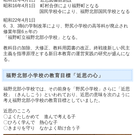
昭和12年4月1日 近思図書館創設
昭和16年4月1日 町村合併により福野町となる
国民学校令により、福野北部国民学校となる
昭和22年4月1日
6、3、3制の学制改革により、野尻小学校の高等科が廃止され
修業年限6ヵ年の
「福野町立福野北部小学校」となる。
教科目の加除、大修正、教科用図書の改正。終戦後新しい民主
主義を指導原理とする新日本教育の運営実践の研究が盛んにな
る。
福野北部小学校の教育目標「近思の心」
福野北部小学校では、その前身を「野尻小学校」さらに「近思
校」（きんしこう）といわれており、近思の意味を次のように
考え福野北部小学校の教育目標としていました。
近思のこころ
〇よくたしかめて 進んで考える子
〇ひろく学んで 熱心な子
〇きまりを守り なかよく助け合う子