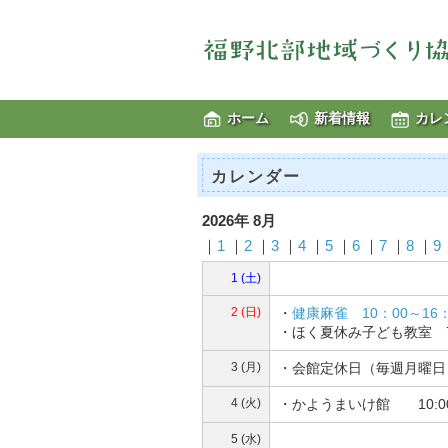
ホーム
新着情報
カレ
カレンダー
2026年 8月
｜
1
｜
2
｜
3
｜
4
｜
5
｜
6
｜
7
｜
8
｜
9
1 (土)
2 (日)
・
健康麻雀 10：00～16
・ほく夏休み子ども教室 7
3 (月)
・会館定休日（毎週月曜日
4 (火)
・かようまいけ館 10:0
5 (水)