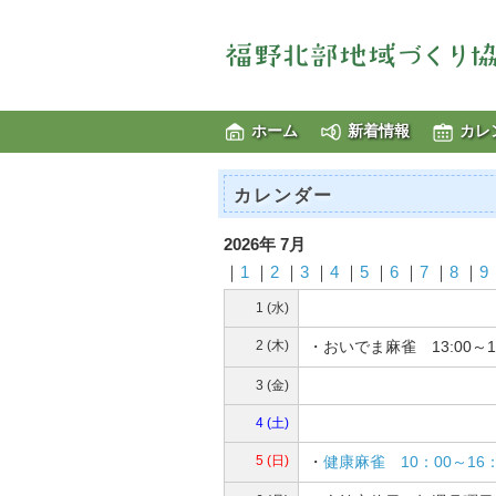
ホーム
新着情報
カレ
カレンダー
2026年 7月
｜
1
｜
2
｜
3
｜
4
｜
5
｜
6
｜
7
｜
8
｜
9
1 (水)
2 (木)
・おいでま麻雀 13:00～
3 (金)
4 (土)
5 (日)
・
健康麻雀 10：00～16