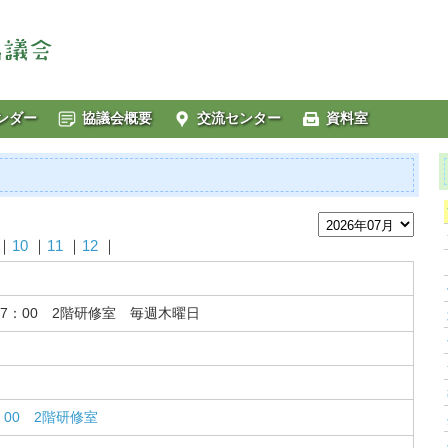
ンダー
協議会概要
交流センター
資料室
｜
10
｜
11
｜
12
｜
17：00 2階研修室 毎週木曜日
：00 2階研修室