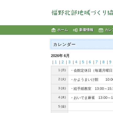
ホーム
新着情報
カレ
カレンダー
2026年 6月
｜
1
｜
2
｜
3
｜
4
｜
5
｜
6
｜
7
｜
8
｜
9
1 (月)
・会館定休日（毎週月曜日
2 (火)
・かようまいけ館 10:0
3 (水)
・絵手紙教室 13:00～15
4 (木)
・おいでま麻雀 13:00～
5 (金)