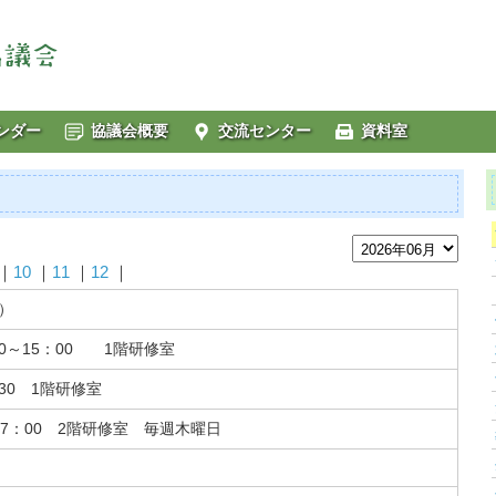
ンダー
協議会概要
交流センター
資料室
｜
10
｜
11
｜
12
｜
）
0～15：00 1階研修室
:30 1階研修室
17：00 2階研修室 毎週木曜日